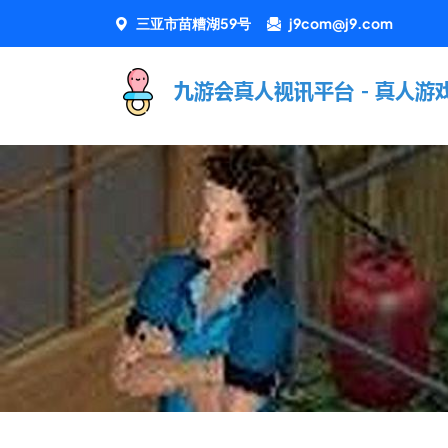
三亚市苗糟湖59号
j9com@j9.com