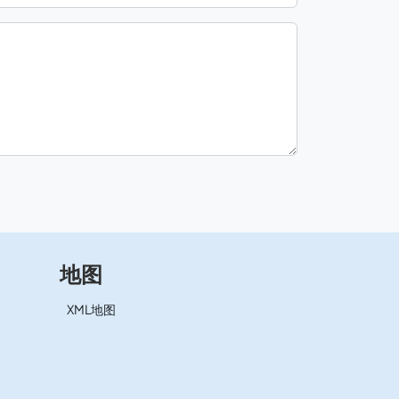
地图
XML地图