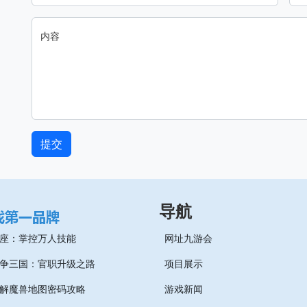
内容
提交
导航
座：掌控万人技能
网址九游会
争三国：官职升级之路
项目展示
解魔兽地图密码攻略
游戏新闻