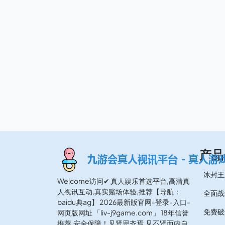
产品
冰封王
Welcome访问✔ 真人娱乐首选平台,高清真
人视讯互动,真实赌场体验,推荐【导航：
全面战
baidu典ag】 2026最新版官网-登录-入口-
免费破
网页版网址 「liv-j9game.com」 18年信誉
推荐,安全保障！见贤思齐焉,见不贤而内自