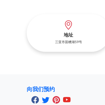
地址
三亚市苗糟湖59号
向我们预约