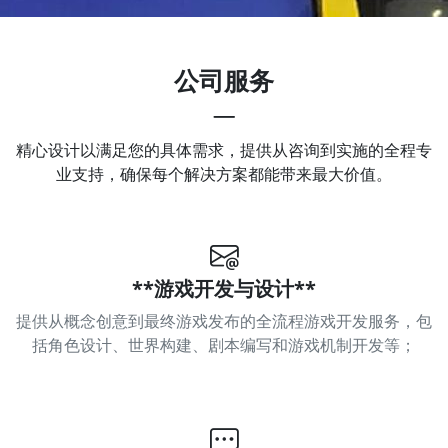
公司服务
精心设计以满足您的具体需求，提供从咨询到实施的全程专
业支持，确保每个解决方案都能带来最大价值。
**游戏开发与设计**
提供从概念创意到最终游戏发布的全流程游戏开发服务，包
括角色设计、世界构建、剧本编写和游戏机制开发等；