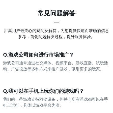
常见问题解答
汇集用户最关心的疑问及解答，为您提供快速而准确的信息
参考，简化问题解决过程，提升服务体验。
Q.游戏公司如何进行市场推广？
游戏公司通常通过社交媒体、视频平台、游戏直播、试玩活
动、广告投放等多种方式来推广游戏，吸引更多的玩家。
Q.我可以在手机上玩你们的游戏吗？
我们的一些游戏支持移动设备，但并非所有游戏都可以在手
机上运行，具体以游戏平台为准。